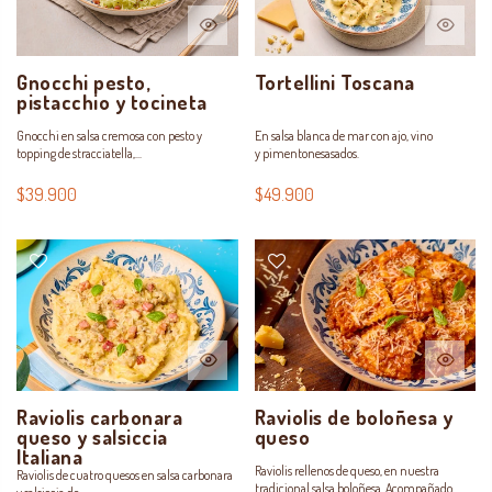
Gnocchi pesto,
Tortellini Toscana
pistacchio y tocineta
Gnocchi en salsa cremosa con pesto y
En salsa blanca de mar con ajo, vino
topping de stracciatella,...
y pimentonesasados.
$39.900
$49.900
Raviolis carbonara
Raviolis de boloñesa y
queso y salsiccia
queso
Italiana
Raviolis rellenos de queso, en nuestra
Raviolis de cuatro quesos en salsa carbonara
tradicional salsa boloñesa. Acompañado...