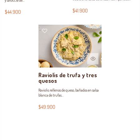
y salsiccia de...
$41.900
$44.900
Raviolis de trufa y tres
quesos
Raviolis rellenos de queso, bañados en salsa
blanca de trufas...
$49.900