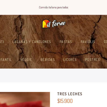
Comida italiana para todos
NTI
LASAÑAS Y CANELONES
PASTAS
RAVIOLIS
C
NFANTIL
VEGGIE
BEBIDAS
LICORES
POSTRES
TRES LECHES
$15.900