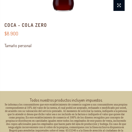
COCA - COLA ZERO
$8.900
Tamaño personal
Todos nuestros productos incluyen impuestos.
Se informa a los consumidores que este establecimiento de comercio sugiere a sus consumidores una propina
correspondiente al 10% del valor de la cuenta, el cual podrá ser aceptado, rechazado o modificado por usted,
de acuerdo con su valoración del servicio prestado. Al momento de solicitar la cuenta, indíquele a la persona
que lo atiende si desea que dicho valor sea o no incluido en la factura o indíquele el valor que quiere dar
como propina. En este establecimiento de comercio el 100% de los dineros recogidos por concepto de
propina se distribuyen en cantidades iguales entre todos los empleados de este punto de venta, incluyendo
dos cupos adicionales para los empleados que hacen parte del área de producción y bodega. En caso de que
tenga algún inconveniente con el cobro de la propina, comuníquese con la línea exclusiva dispuesta en
Bogotá para atenderlas inquietudes sobre el tema: 6513240 o a la línea de atención al ciudadano de la