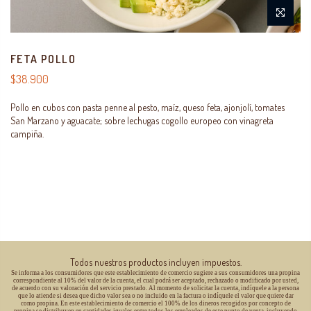
FETA POLLO
$38.900
Pollo en cubos con pasta penne al pesto, maíz, queso feta, ajonjolí, tomates
San Marzano y aguacate; sobre lechugas cogollo europeo con vinagreta
campiña.
Todos nuestros productos incluyen impuestos.
Se informa a los consumidores que este establecimiento de comercio sugiere a sus consumidores una propina
correspondiente al 10% del valor de la cuenta, el cual podrá ser aceptado, rechazado o modificado por usted,
de acuerdo con su valoración del servicio prestado. Al momento de solicitar la cuenta, indíquele a la persona
que lo atiende si desea que dicho valor sea o no incluido en la factura o indíquele el valor que quiere dar
como propina. En este establecimiento de comercio el 100% de los dineros recogidos por concepto de
propina se distribuyen en cantidades iguales entre todos los empleados de este punto de venta, incluyendo